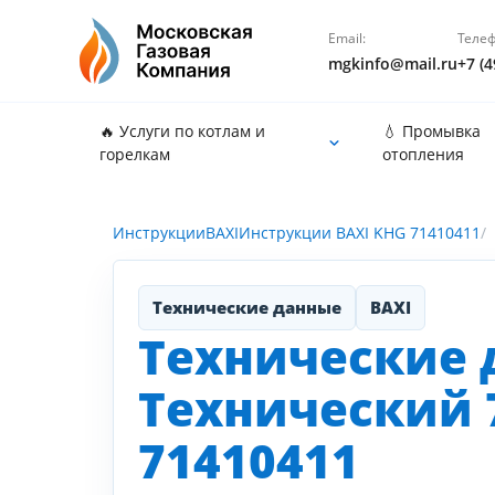
Email:
Телеф
mgkinfo@mail.ru
+7 (4
🔥 Услуги по котлам и
💧 Промывка
горелкам
отопления
Инструкции
BAXI
Инструкции BAXI KHG 71410411
Технические данные
BAXI
Технические 
Технический 7
71410411