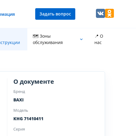
Задать вопрос
рмация
🗺 Зоны
📍 О
струкции
обслуживания
нас
Промывка теплообменника котла
О документе
Бренд
BAXI
Модель
KHG 71410411
Серия