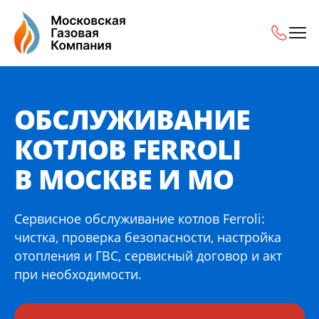
Обслуживание котлов Ferroli в Москве и МО
ОБСЛУЖИВАНИЕ
КОТЛОВ FERROLI
В МОСКВЕ И МО
Сервисное обслуживание котлов Ferroli:
чистка, проверка безопасности, настройка
отопления и ГВС, сервисный договор и акт
при необходимости.