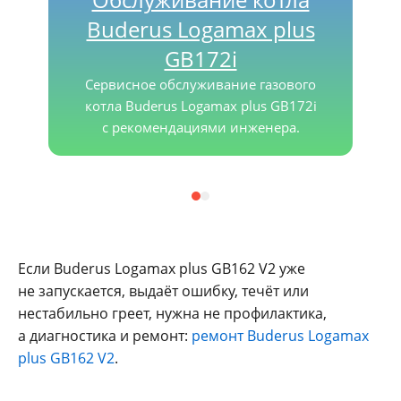
Buderus Logamax plus
GB172i
Сервисное обслуживание газового
котла Buderus Logamax plus GB172i
с рекомендациями инженера.
Если Buderus Logamax plus GB162 V2 уже
не запускается, выдаёт ошибку, течёт или
нестабильно греет, нужна не профилактика,
а диагностика и ремонт:
ремонт Buderus Logamax
plus GB162 V2
.