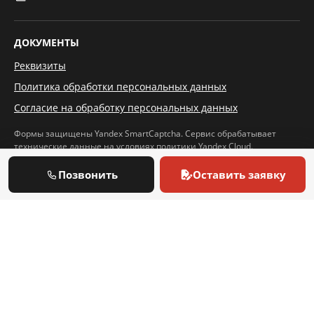
ДОКУМЕНТЫ
Реквизиты
Политика обработки персональных данных
Согласие на обработку персональных данных
Формы защищены Yandex SmartCaptcha. Сервис обрабатывает
технические данные на условиях
политики Yandex Cloud
.
ВИДЫ ОБСЛУЖИВАЕМОГО ОБОРУДОВАНИЯ
Позвонить
Оставить заявку
Настенные газовые котлы
Напольные газовые котлы
Дизельные котлы
Горелки
БРЕНДЫ ОБСЛУЖИВАЕМЫХ КОТЛОВ И ГОРЕЛОК
Ariston