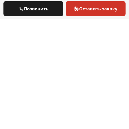
ВИДЫ ОБСЛУЖИВАЕМОГО ОБОРУДОВАНИЯ
Позвонить
Оставить заявку
Настенные газовые котлы
Напольные газовые котлы
Дизельные котлы
Горелки
БРЕНДЫ ОБСЛУЖИВАЕМЫХ КОТЛОВ И ГОРЕЛОК
Ariston
Baxi
Bosch
Buderus
Protherm
Vaillant
Wolf
Viessmann