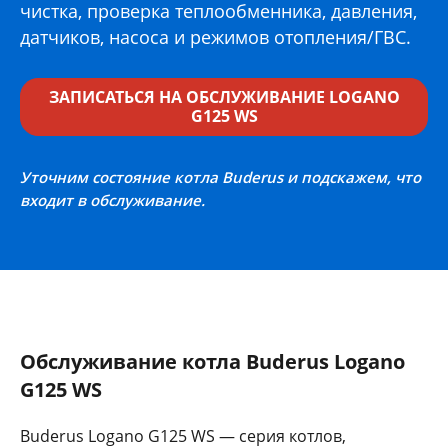
чистка, проверка теплообменника, давления,
датчиков, насоса и режимов отопления/ГВС.
ЗАПИСАТЬСЯ НА ОБСЛУЖИВАНИЕ LOGANO
G125 WS
Уточним состояние котла Buderus и подскажем, что
входит в обслуживание.
Обслуживание котла Buderus Logano
G125 WS
Buderus Logano G125 WS — серия котлов,