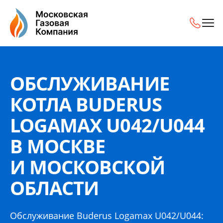
Обслуживание котла Buderus Logamax U042/U044 в Моск
ОБСЛУЖИВАНИЕ
КОТЛА BUDERUS
LOGAMAX U042/U044
В МОСКВЕ
И МОСКОВСКОЙ
ОБЛАСТИ
Обслуживание Buderus Logamax U042/U044: