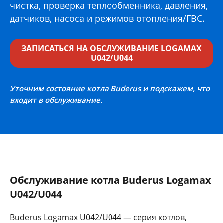
чистка, проверка теплообменника, давления,
датчиков, насоса и режимов отопления/ГВС.
ЗАПИСАТЬСЯ НА ОБСЛУЖИВАНИЕ LOGAMAX
U042/U044
Уточним состояние котла Buderus и подскажем, что
входит в обслуживание.
Обслуживание котла Buderus Logamax
U042/U044
Buderus Logamax U042/U044 — серия котлов,