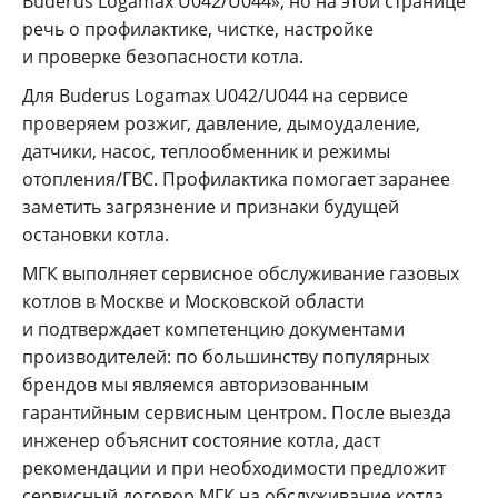
Buderus Logamax U042/U044», но на этой странице
речь о профилактике, чистке, настройке
и проверке безопасности котла.
Для Buderus Logamax U042/U044 на сервисе
проверяем розжиг, давление, дымоудаление,
датчики, насос, теплообменник и режимы
отопления/ГВС. Профилактика помогает заранее
заметить загрязнение и признаки будущей
остановки котла.
МГК выполняет сервисное обслуживание газовых
котлов в Москве и Московской области
и подтверждает компетенцию документами
производителей: по большинству популярных
брендов мы являемся авторизованным
гарантийным сервисным центром. После выезда
инженер объяснит состояние котла, даст
рекомендации и при необходимости предложит
сервисный договор МГК на обслуживание котла.