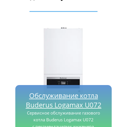
Обслуживание котла
Buderus Logamax U072
Сервисное обслуживание газового
котла Buderus Logamax U072
с рекомендациями инженера.