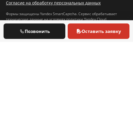
Согласие на обработку персональных данных
Формы защищены Yandex SmartCaptcha. Сервис обрабатывает
технические данные на условиях
политики Yandex Cloud
.
ВИДЫ ОБСЛУЖИВАЕМОГО ОБОРУДОВАНИЯ
Позвонить
Оставить заявку
Настенные газовые котлы
Напольные газовые котлы
Дизельные котлы
Горелки
БРЕНДЫ ОБСЛУЖИВАЕМЫХ КОТЛОВ И ГОРЕЛОК
Ariston
Baxi
Bosch
Buderus
Protherm
Vaillant