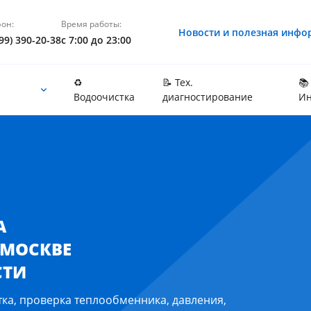
он:
Время работы:
Новости и полезная инфо
99) 390-20-38
с 7:00 до 23:00
♻️
📝 Тех.
📚
Водоочистка
диагностирование
Ин
и Московской области
А
 МОСКВЕ
СТИ
тка, проверка теплообменника, давления,