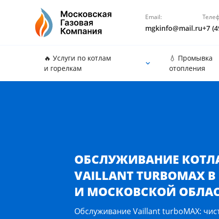
Email:
Телеф
mgkinfo@mail.ru
+7 (4
🔥 Услуги по котлам
💧 Промывка
и горелкам
отопления
Обслуживание котла Vaillant turboMAX в Москве 
ОБСЛУЖИВАНИЕ КОТЛ
VAILLANT TURBOMAX В
И МОСКОВСКОЙ ОБЛА
Обслуживание Vaillant turboMAX: чис