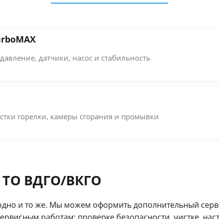
turboMAX
давление, датчики, насос и стабильность
стки горелки, камеры сгорания и промывки
 ТО ВДГО/ВКГО
дно и то же. Мы можем оформить дополнительный серви
ервисным работам: проверке безопасности, чистке, на