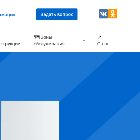
Задать вопрос
рмация
🗺 Зоны
📍
струкции
обслуживания
О нас
Промывка теплообменника котла