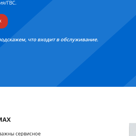
ия/ГВС.
X
 подскажем, что входит в обслуживание.
oMAX
й важны сервисное