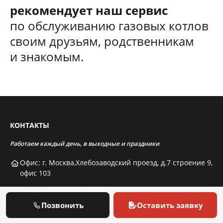
рекомендует наш сервис
по обслуживанию газовых котлов
своим друзьям, родственникам
и знакомым.
КОНТАКТЫ
Работаем каждый день, в выходные и праздники
Офис: г. Москва,Хлебозаводский проезд, д.7 строение 9,
офис 103
Телефон:
8 499 390 20 38
Позвонить
Оставить заявку
Email:
mgkinfo@mail.ru