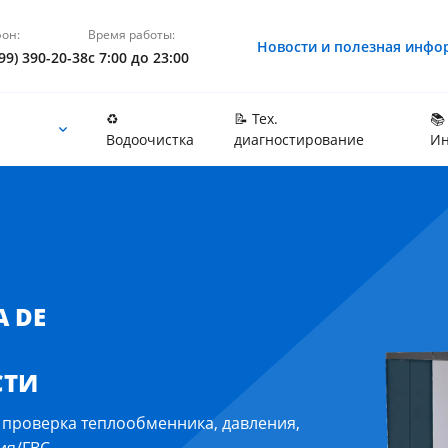
он:
Время работы:
Новости и полезная инфо
99) 390-20-38
с 7:00 до 23:00
♻️
📝 Тех.
📚
Водоочистка
диагностирование
Ин
сковской области
 DE
СТИ
, проверка теплообменника, давления,