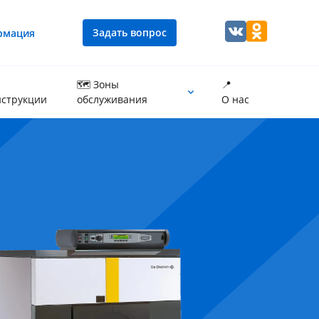
Задать вопрос
рмация
🗺 Зоны
📍
струкции
обслуживания
О нас
Промывка теплообменника котла