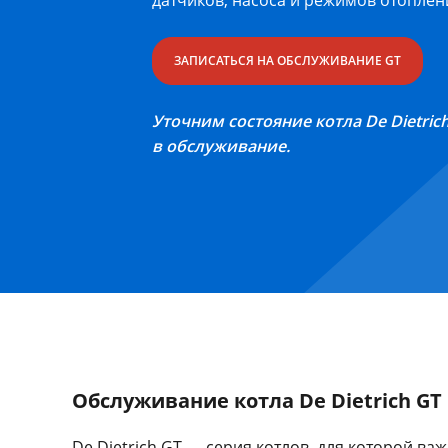
датчиков, насоса и режимов отоплен
ЗАПИСАТЬСЯ НА ОБСЛУЖИВАНИЕ GT
Уточним состояние котла De Dietric
в обслуживание.
Обслуживание котла De Dietrich GT
De Dietrich GT — серия котлов, для которой ва