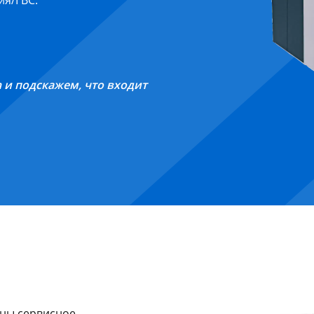
ия/ГВС.
h и подскажем, что входит
жны сервисное