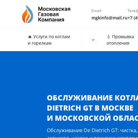
Email:
Телеф
mgkinfo@mail.ru
+7 (4
🔥 Услуги по котлам
💧 Промывка
и горелкам
отопления
Обслуживание котла De Dietrich GT в Москве и Мо
ОБСЛУЖИВАНИЕ КОТЛА
DIETRICH GT В МОСКВЕ
И МОСКОВСКОЙ ОБЛА
Обслуживание De Dietrich GT: чистка