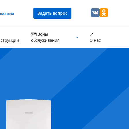
Задать вопрос
рмация
🗺 Зоны
📍
струкции
обслуживания
О нас
Промывка теплообменника котла