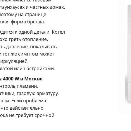
 таунхаусах и частных домах.
 поэтому на странице
ская форма бренда.
дится к одной детали. Котел
лохо греть отопление,
ять давление, показывать
и тот же симптом может
циркуляцией,
латой или настройками.
z 4000 W в Москве
онтроль пламени,
атчики, газовую арматуру,
ости. Если проблема
 что действительно
пока не требует срочной