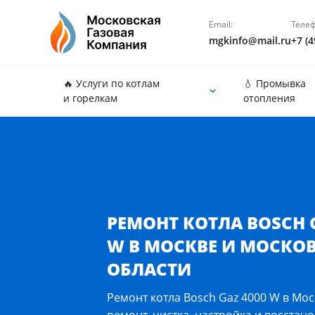
Email:
Телеф
mgkinfo@mail.ru
+7 (4
🔥 Услуги по котлам
💧 Промывка
и горелкам
отопления
Ремонт котла Bosch Gaz 4000 W в Москве и Моско
РЕМОНТ КОТЛА BOSCH 
W В МОСКВЕ И МОСКО
ОБЛАСТИ
Ремонт котла Bosch Gaz 4000 W в Мос