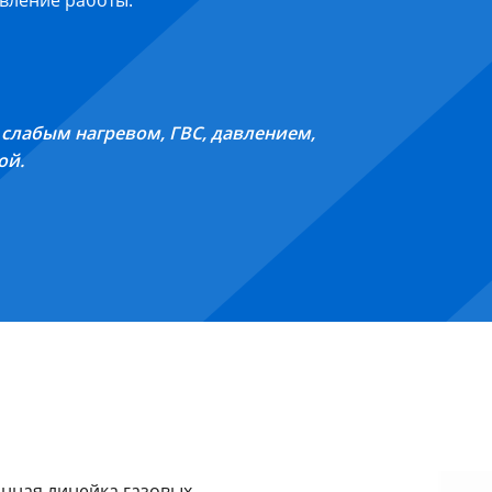
овление работы.
слабым нагревом, ГВС, давлением,
ой.
нная линейка газовых