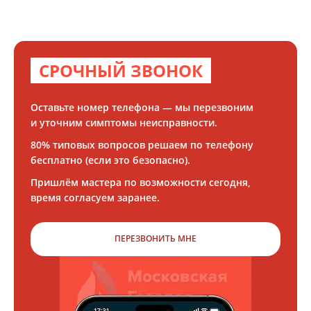
СРОЧНЫЙ ЗВОНОК
Оставьте номер телефона — мы перезвоним
и уточним симптомы неисправности.
80% типовых вопросов решаем по телефону
бесплатно (если это безопасно).
Пришлём мастера по возможности сегодня,
время согласуем заранее.
ПЕРЕЗВОНИТЬ МНЕ