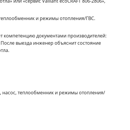
тла» или «сервис Vaillant ecoCRAFT 806-2806»,
с, теплообменник и режимы отопления/ГВС.
ет компетенцию документами производителей:
После выезда инженер объяснит состояние
тла.
ки, насос, теплообменник и режимы отопления/