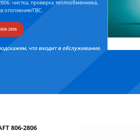
2806: чистка, проверка теплообменника,
ов отопления/ГВС.
806-2806
 подскажем, что входит в обслуживание.
FT 806-2806