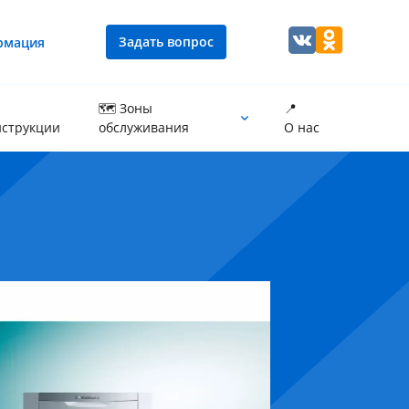
Задать вопрос
рмация
🗺 Зоны
📍
струкции
обслуживания
О нас
Промывка теплообменника котла