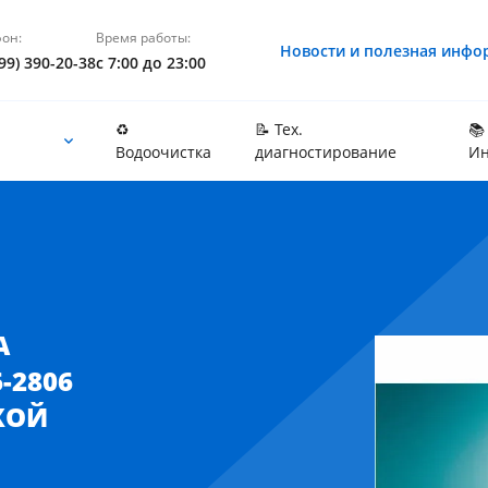
он:
Время работы:
Новости и полезная инфо
99) 390-20-38
с 7:00 до 23:00
♻️
📝 Тех.
📚
Водоочистка
диагностирование
Ин
 Москве и Московской области
А
-2806
КОЙ