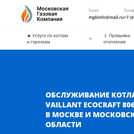
Email:
Телеф
mgkinfo@mail.ru
+7 (4
🔥 Услуги по котлам
💧 Промывка
и горелкам
отопления
Обслуживание котла Vaillant ecoCRAFT 806-2806 в
ОБСЛУЖИВАНИЕ КОТЛ
VAILLANT ECOCRAFT 806
В МОСКВЕ И МОСКОВС
ОБЛАСТИ