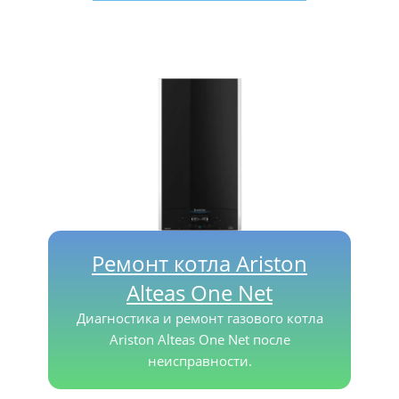
Ремонт котла Ariston
Alteas One Net
Диагностика и ремонт газового котла
Ariston Alteas One Net после
неисправности.