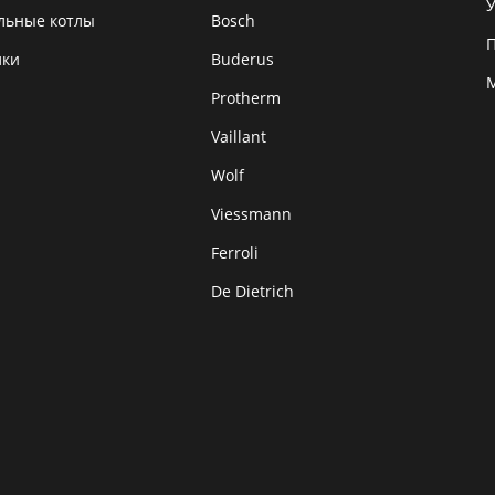
У
льные котлы
Bosch
лки
Buderus
Protherm
Vaillant
Wolf
Viessmann
Ferroli
De Dietrich