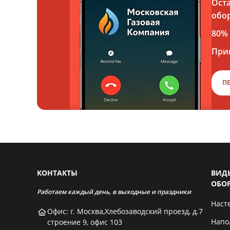
Ост
обо
80%
При
П
КОНТАКТЫ
ВИД
ОБО
Работаем каждый день, в выходные и праздники
Наст
Офис: г. Москва,Хлебозаводский проезд, д.7
Напо
строение 9, офис 103