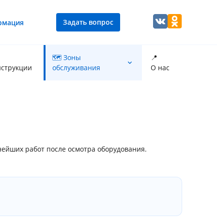
Задать вопрос
рмация
🗺 Зоны
📍
струкции
обслуживания
О нас
Промывка теплообменника котла
ьнейших работ после осмотра оборудования.