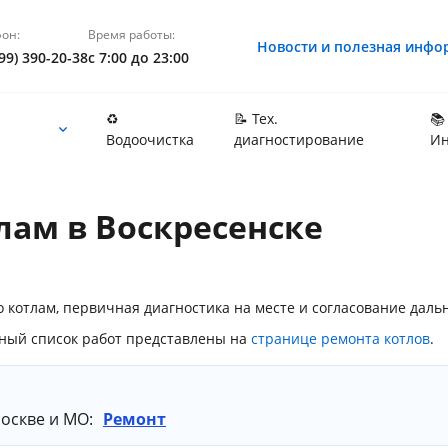
он:
Время работы:
Новости и полезная инфо
99) 390-20-38
с 7:00 до 23:00
♻️
📝 Тех.
📚
Водоочистка
диагностирование
Ин
лам в Воскресенске
по котлам, первичная диагностика на месте и согласование дал
лный список работ представлены на
странице ремонта котлов
.
Москве и МО:
Ремонт