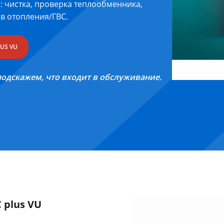
U: чистка, проверка теплообменника,
ов отопления/ГВС.
US VU
 подскажем, что входит в обслуживание.
 plus VU