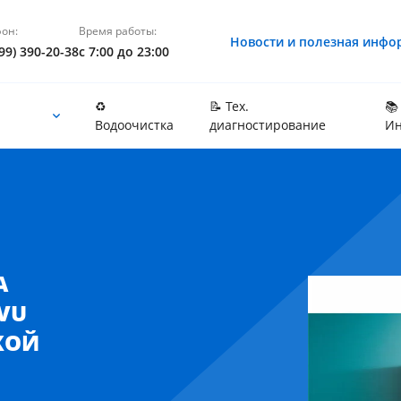
он:
Время работы:
Новости и полезная инфо
99) 390-20-38
с 7:00 до 23:00
♻️
📝 Тех.
📚
Водоочистка
диагностирование
Ин
скве и Московской области
А
 VU
КОЙ