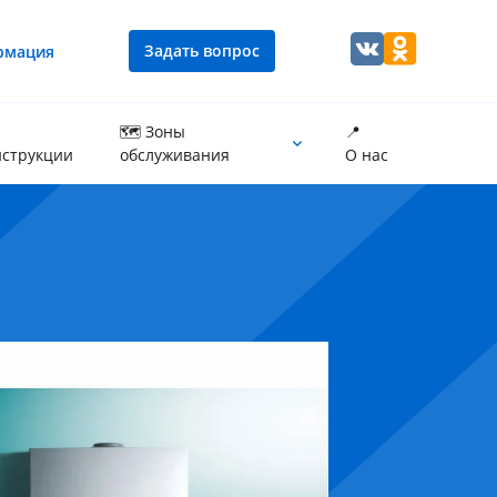
Задать вопрос
рмация
🗺 Зоны
📍
струкции
обслуживания
О нас
Промывка теплообменника котла