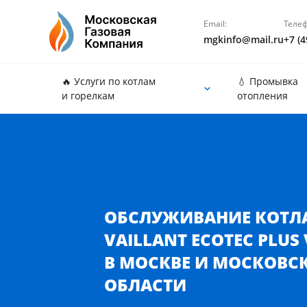
Email:
Телеф
mgkinfo@mail.ru
+7 (4
🔥 Услуги по котлам
💧 Промывка
и горелкам
отопления
Обслуживание котла Vaillant ecoTEC plus VU в Мо
ОБСЛУЖИВАНИЕ КОТЛ
VAILLANT ECOTEC PLUS
В МОСКВЕ И МОСКОВС
ОБЛАСТИ