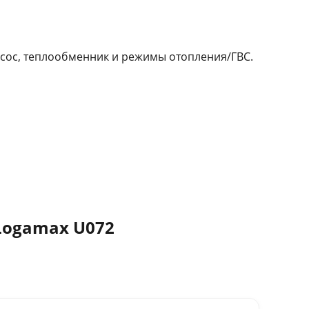
асос, теплообменник и режимы отопления/ГВС.
Logamax U072