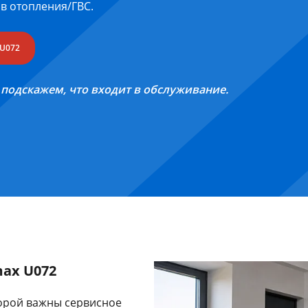
ов отопления/ГВС.
U072
 подскажем, что входит в обслуживание.
ax U072
торой важны сервисное