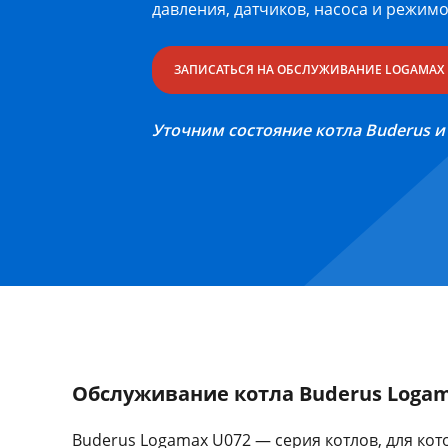
давления, датчиков, насоса и режим
ЗАПИСАТЬСЯ НА ОБСЛУЖИВАНИЕ LOGAMAX 
Уточним состояние котла Buderus и
Обслуживание котла Buderus Logam
Buderus Logamax U072 — серия котлов, для ко