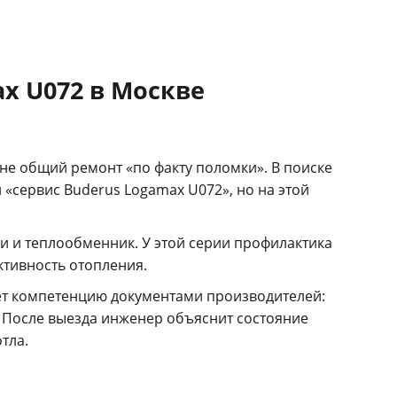
x U072 в Москве
не общий ремонт «по факту поломки». В поиске
 «сервис Buderus Logamax U072», но на этой
ки и теплообменник. У этой серии профилактика
ктивность отопления.
ет компетенцию документами производителей:
После выезда инженер объяснит состояние
тла.