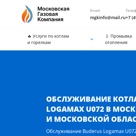
Email:
Телеф
mgkinfo@mail.ru
+7 (4
🔥 Услуги по котлам
💧 Промывка
и горелкам
отопления
Обслуживание котла Buderus Logamax U072 в Мос
ОБСЛУЖИВАНИЕ КОТЛА
LOGAMAX U072 В МОСК
И МОСКОВСКОЙ ОБЛА
Обслуживание Buderus Logamax U072: