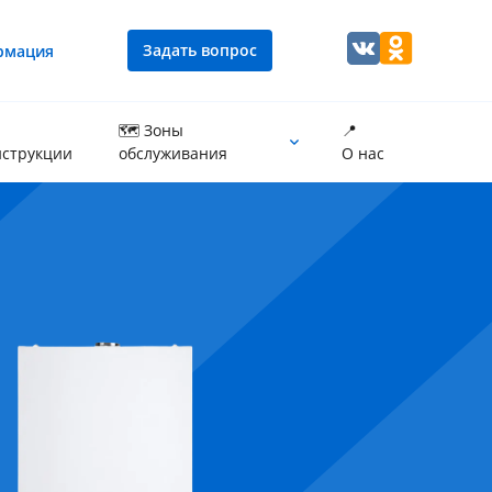
Задать вопрос
рмация
🗺 Зоны
📍
струкции
обслуживания
О нас
Промывка теплообменника котла