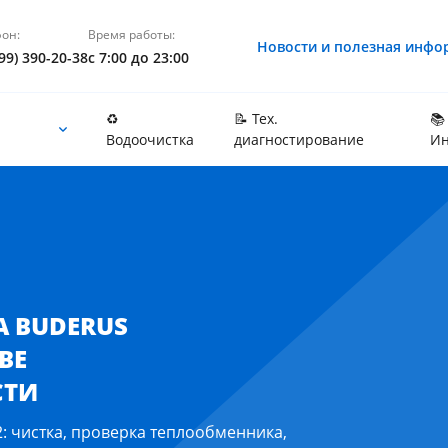
он:
Время работы:
Новости и полезная инфо
99) 390-20-38
с 7:00 до 23:00
♻️
📝 Тех.
📚
Водоочистка
диагностирование
Ин
кве и Московской области
 BUDERUS
ВЕ
СТИ
 чистка, проверка теплообменника,