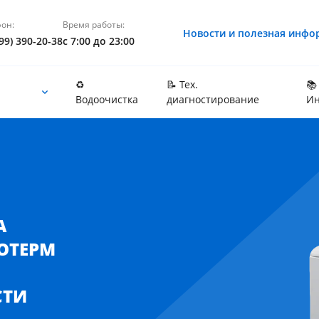
он:
Время работы:
Новости и полезная инфо
99) 390-20-38
с 7:00 до 23:00
♻️
📝 Тех.
📚
Водоочистка
диагностирование
Ин
— Protherm Gepard (Протерм Гепард)
едведь) в Москве и Московской области
А
РОТЕРМ
СТИ