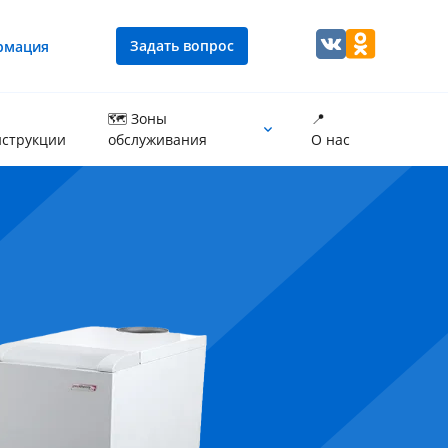
Задать вопрос
рмация
🗺 Зоны
📍
струкции
обслуживания
О нас
Промывка теплообменника котла