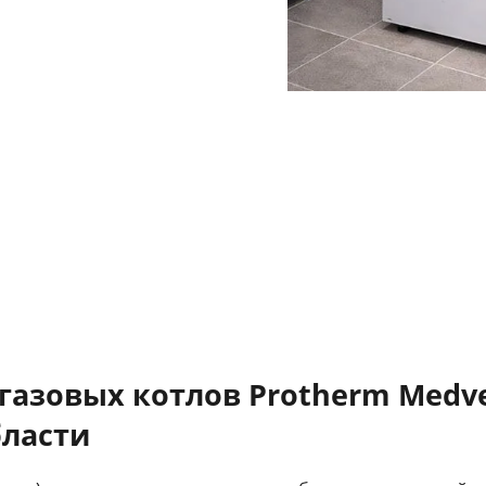
газовых котлов Protherm Medv
бласти