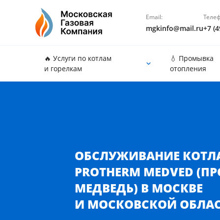
Email:
Телеф
mgkinfo@mail.ru
+7 (4
🔥 Услуги по котлам
💧 Промывка
и горелкам
отопления
Обслуживание котла Protherm Medved (Протерм М
ОБСЛУЖИВАНИЕ КОТЛ
PROTHERM MEDVED (П
МЕДВЕДЬ) В МОСКВЕ
И МОСКОВСКОЙ ОБЛА