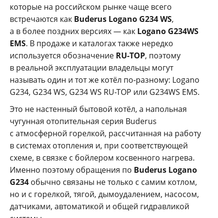
которые на российском рынке чаще всего
встречаются как
Buderus Logano G234 WS
,
а в более поздних версиях — как
Logano G234WS
EMS
. В продаже и каталогах также нередко
используется обозначение
RU-TOP
, поэтому
в реальной эксплуатации владельцы могут
называть один и тот же котёл по-разному: Logano
G234, G234 WS, G234 WS RU-TOP или G234WS EMS.
Это не настенный бытовой котёл, а напольная
чугунная отопительная серия Buderus
с атмосферной горелкой, рассчитанная на работу
в системах отопления и, при соответствующей
схеме, в связке с бойлером косвенного нагрева.
Именно поэтому обращения по
Buderus Logano
G234
обычно связаны не только с самим котлом,
но и с горелкой, тягой, дымоудалением, насосом,
датчиками, автоматикой и общей гидравликой