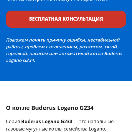
БЕСПЛАТНАЯ КОНСУЛЬТАЦИЯ
Поможем понять причину ошибки, нестабильной
работы, проблем с отоплением, розжигом, тягой,
горелкой, насосом или автоматикой котла Buderus
Logano G234.
О котле Buderus Logano G234
Серия
Buderus Logano G234
— это напольные
газовые чугунные котлы семейства Logano,