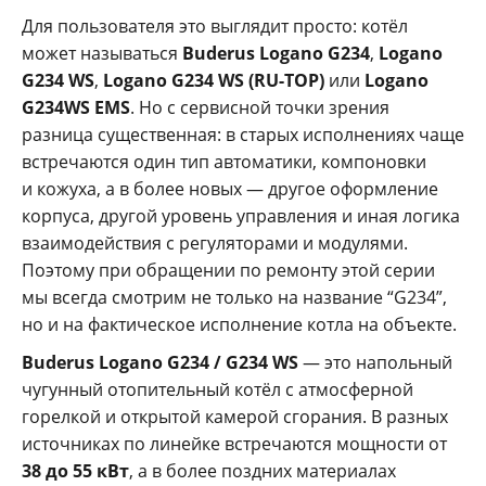
Для пользователя это выглядит просто: котёл
может называться
Buderus Logano G234
,
Logano
G234 WS
,
Logano G234 WS (RU-TOP)
или
Logano
G234WS EMS
. Но с сервисной точки зрения
разница существенная: в старых исполнениях чаще
встречаются один тип автоматики, компоновки
и кожуха, а в более новых — другое оформление
корпуса, другой уровень управления и иная логика
взаимодействия с регуляторами и модулями.
Поэтому при обращении по ремонту этой серии
мы всегда смотрим не только на название “G234”,
но и на фактическое исполнение котла на объекте.
Buderus Logano G234 / G234 WS
— это напольный
чугунный отопительный котёл с атмосферной
горелкой и открытой камерой сгорания. В разных
источниках по линейке встречаются мощности от
38 до 55 кВт
, а в более поздних материалах