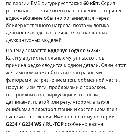
по версии EMS фигурирует также
60 кВт
. Серия
рассчитана прежде всего на отопление, а горячее
водоснабжение обычно организуется через
бойлер косвенного нагрева, поэтому логика
диагностики здесь отличается от настенных
двухконтурных моделей.
Почему ломается
Будерус Logano G234
?
Как и у других напольных чугунных котлов,
причина редко сводится к одной детали. Один и тот
же симптом может быть вызван разными
факторами: загрязнением теплообменной части,
нарушением тяги, проблемами с горелкой,
настройкой газа, циркуляцией, насосом,
датчиками, платой или регулятором, а также
ошибками в электропитании и состоянием всей
системы отопления. Именно поэтому по серии
G234 / G234 WS / RU-TOP
особенно важна
не “замена наугад”, а полноценная диагностика