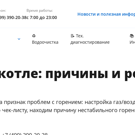
он:
Время работы:
Новости и полезная инфо
99) 390-20-38
с 7:00 до 23:00
♻️
📝 Тех.
📚
Водоочистка
диагностирование
Ин
 котле: причины и 
а признак проблем с горением: настройка газ/возд
о чек-листу, находим причину нестабильного горен
:
+7 (499) 390-20-38