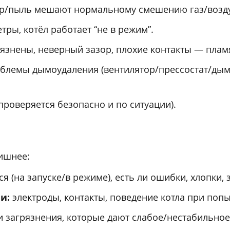
р/пыль мешают нормальному смешению газ/возду
ры, котёл работает “не в режим”.
рязнены, неверный зазор, плохие контакты — плам
облемы дымоудаления (вентилятор/прессостат/ды
проверяется безопасно и по ситуации).
ишнее:
я (на запуске/в режиме), есть ли ошибки, хлопки, 
и:
электроды, контакты, поведение котла при попы
 загрязнения, которые дают слабое/нестабильное