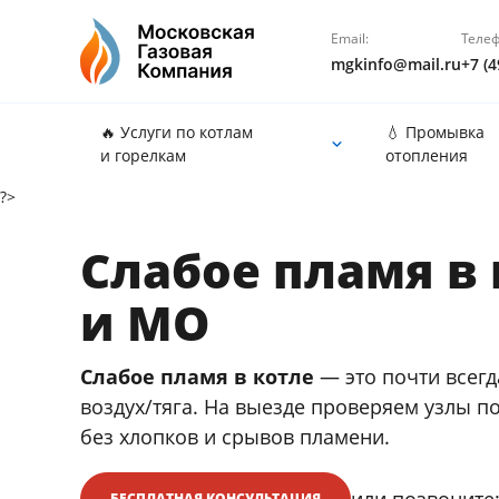
Email:
Телеф
mgkinfo@mail.ru
+7 (4
🔥 Услуги по котлам
💧 Промывка
и горелкам
отопления
?>
Слабое пламя в
и МО
Слабое пламя в котле
— это почти всегд
воздух/тяга. На выезде проверяем узлы п
без хлопков и срывов пламени.
или позвоните
БЕСПЛАТНАЯ КОНСУЛЬТАЦИЯ