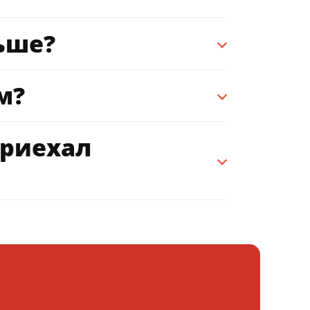
ьше?
м?
приехал