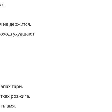
х.
я не держится.
моход) ухудшают
запах гари.
тках розжига.
 пламя.