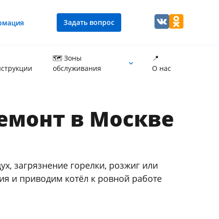
Задать вопрос
рмация
🗺 Зоны
📍
струкции
обслуживания
О нас
Промывка теплообменника котла
ремонт в Москве
ух, загрязнение горелки, розжиг или
ия и приводим котёл к ровной работе