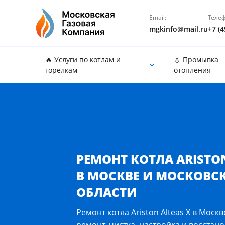
Email:
Телеф
mgkinfo@mail.ru
+7 (4
🔥 Услуги по котлам и
💧 Промывка
горелкам
отопления
Ремонт котла Ariston Alteas X в Москве и Московс
РЕМОНТ КОТЛА ARISTON
В МОСКВЕ И МОСКОВС
ОБЛАСТИ
Ремонт котла Ariston Alteas X в Моск