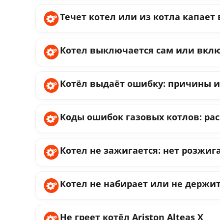
Течет котел или из котла капает в
Котел выключается сам или включ
Котёл выдаёт ошибку: причины и ч
Коды ошибок газовых котлов: ра
Котел не зажигается: нет розжига 
Котел не набирает или не держит 
Не греет котёл Ariston Alteas X