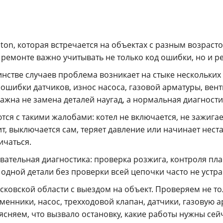
iston, которая встречается на объектах с разным возрас
ремонте важно учитывать не только код ошибки, но и р
нстве случаев проблема возникает на стыке нескольких
ошибки датчиков, износ насоса, газовой арматуры, вент
ажна не замена деталей наугад, а нормальная диагности
тся с такими жалобами: котел не включается, не зажигае
ит, выключается сам, теряет давление или начинает нес
ичаться.
вательная диагностика: проверка розжига, контроля пла
 одной детали без проверки всей цепочки часто не устра
осковской области с выездом на объект. Проверяем не т
енники, насос, трехходовой клапан, датчики, газовую а
сняем, что вызвало остановку, какие работы нужны сейч