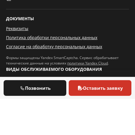
ДОКУМЕНТЫ
Реквизиты
Политика обработки персональных данных
Согласие на обработку персональных данных
Формы защищены Yandex SmartCaptcha. Сервис обрабатывает
технические данные на условиях
политики Yandex Cloud
.
ВИДЫ ОБСЛУЖИВАЕМОГО ОБОРУДОВАНИЯ
Настенные газовые котлы
Позвонить
Оставить заявку
Напольные газовые котлы
Дизельные котлы
Горелки
БРЕНДЫ ОБСЛУЖИВАЕМЫХ КОТЛОВ И ГОРЕЛОК
Ariston