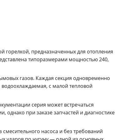
ой горелкой, предназначенных для отопления
редставлена типоразмерами мощностью 240,
дымовых газов. Каждая секция одновременно
я водоохлаждаемая, с малой тепловой
документации серия может встречаться
и, однако при заказе запчастей и диагностике
 смесительного насоса и без требований
ых ударов по чугуну — одной из основных