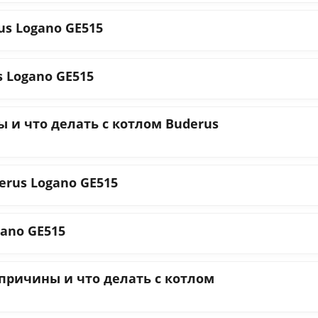
us Logano GE515
 Logano GE515
 и что делать с котлом Buderus
erus Logano GE515
gano GE515
 причины и что делать с котлом