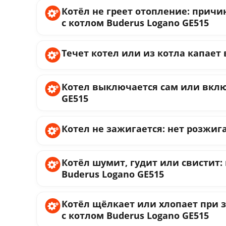
Котёл не греет отопление: причи
с котлом Buderus Logano GE515
Течет котел или из котла капает 
Котел выключается сам или вклю
GE515
Котел не зажигается: нет розжига
Котёл шумит, гудит или свистит:
Buderus Logano GE515
Котёл щёлкает или хлопает при з
с котлом Buderus Logano GE515