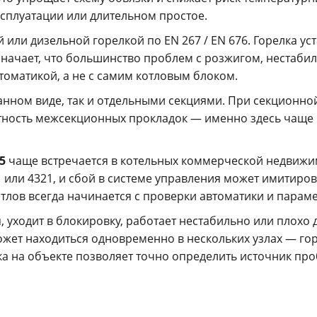
сплуатации или длительном простое.
 или дизельной горелкой по EN 267 / EN 676. Горелка у
означает, что большинство проблем с розжигом, нестаб
томатикой, а не с самим котловым блоком.
анном виде, так и отдельными секциями. При секционно
тность межсекционных прокладок — именно здесь чаще в
5
чаще встречается в котельных коммерческой недвижим
11 или 4321, и сбой в системе управления может имитиро
тлов всегда начинается с проверки автоматики и параме
я, уходит в блокировку, работает нестабильно или плох
жет находиться одновременно в нескольких узлах — гор
 на объекте позволяет точно определить источник проб