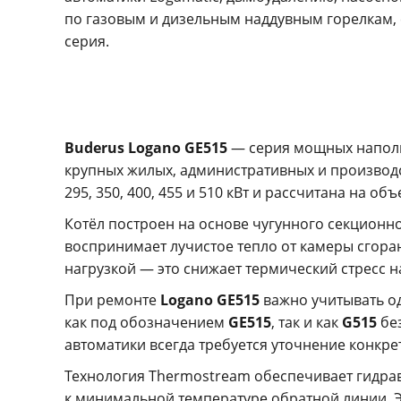
по газовым и дизельным наддувным горелкам, 
серия.
Buderus Logano GE515
— серия мощных напольн
крупных жилых, административных и производ
295, 350, 400, 455 и 510 кВт и рассчитана на об
Котёл построен на основе чугунного секцион
воспринимает лучистое тепло от камеры сгора
нагрузкой — это снижает термический стресс н
При ремонте
Logano GE515
важно учитывать од
как под обозначением
GE515
, так и как
G515
без
автоматики всегда требуется уточнение конкре
Технология Thermostream обеспечивает гидрав
к минимальной температуре обратной линии. Э