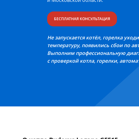
и Московской области.
БЕСПЛАТНАЯ КОНСУЛЬТАЦИЯ
Не запускается котёл, горелка уход
температуру, появились сбои по а
Выполним профессиональную диагно
с проверкой котла, горелки, автома