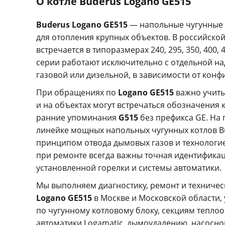
О котле Buderus Logano GE515
Buderus Logano GE515
— напольные чугунные 
для отопления крупных объектов. В российской
встречается в типоразмерах 240, 295, 350, 400, 4
серии работают исключительно с отдельной н
газовой или дизельной, в зависимости от конф
При обращениях по
Logano GE515
важно учиты
и на объектах могут встречаться обозначения 
ранние упоминания
G515
без префикса GE. На 
линейке мощных напольных чугунных котлов B
принципом отвода дымовых газов и технологи
при ремонте всегда важны точная идентифика
установленной горелки и системы автоматики.
Мы выполняем диагностику, ремонт и техниче
Logano GE515
в Москве и Московской области,
по чугунному котловому блоку, секциям тепло
автоматики Logamatic, дымоудалению, насосной