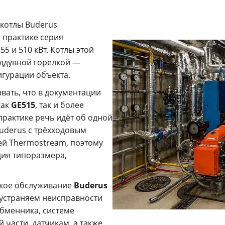
котлы Buderus
 практике серия
55 и 510 кВт. Котлы этой
аддувной горелкой —
игурации объекта.
вать, что в документации
как
GE515
, так и более
практике речь идёт об одной
uderus с трёхходовым
ей Thermostream, поэтому
ция типоразмера,
ское обслуживание
Buderus
 устраняем неисправности
обменника, системе
 части, датчикам, а также