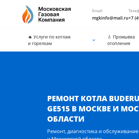
Email:
Телеф
mgkinfo@mail.ru
+7 (4
🔥 Услуги по котлам
💧 Промывка
и горелкам
отопления
Ремонт котла Buderus Logano GE515 в Москве и М
РЕМОНТ КОТЛА BUDER
GE515 В МОСКВЕ И МО
ОБЛАСТИ
Ремонт, диагностика и обслуживание