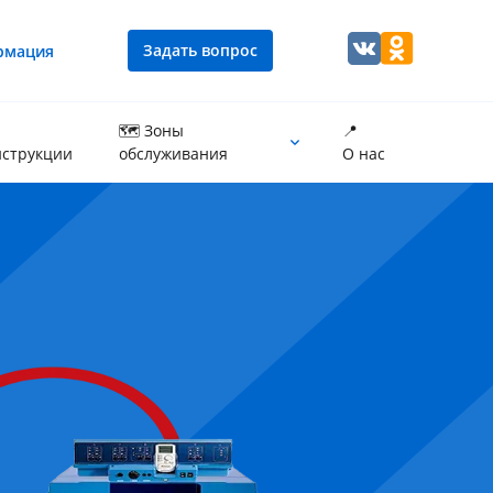
Задать вопрос
рмация
🗺 Зоны
📍
струкции
обслуживания
О нас
Промывка теплообменника котла