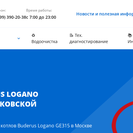
он:
Время работы:
Новости и полезная инфо
99) 390-20-38
с 7:00 до 23:00
♻️
📝 Тех.
📚
Водоочистка
диагностирование
Ин
осковской области
US LOGANO
СКОВСКОЙ
 котлов Buderus Logano GE315 в Москве