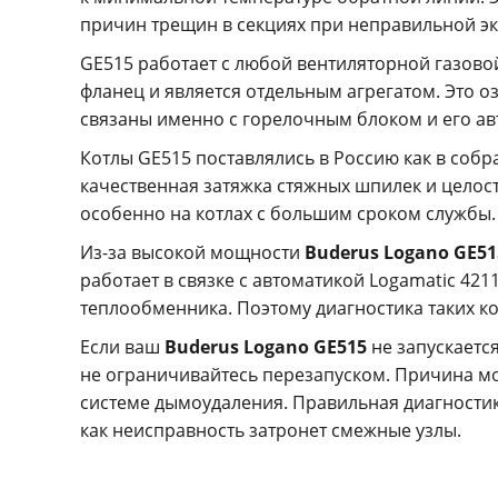
причин трещин в секциях при неправильной эк
GE515 работает с любой вентиляторной газовой
фланец и является отдельным агрегатом. Это 
связаны именно с горелочным блоком и его ав
Котлы GE515 поставлялись в Россию как в собр
качественная затяжка стяжных шпилек и целос
особенно на котлах с большим сроком службы.
Из-за высокой мощности
Buderus Logano GE51
работает в связке с автоматикой Logamatic 42
теплообменника. Поэтому диагностика таких ко
Если ваш
Buderus Logano GE515
не запускаетс
не ограничивайтесь перезапуском. Причина мо
системе дымоудаления. Правильная диагностика
как неисправность затронет смежные узлы.