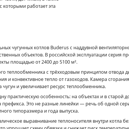
с которыми работает эта
ых чугунных котлов Buderus с наддувной вентиляторн
ственных объектов. В российской эксплуатации серия п
ъекты площадью от 2400 до 5100 м².
ного теплообменника с трёхходовым принципом отвода 
ния и конвективное тепло от газоходов. Камера сгорани
а чугун и увеличивает ресурс теплообменника.
ну практическую особенность: на объектах и в старой 
 префикса. Это не разные линейки — речь об одной сери
тного типоразмера и года выпуска.
лическое выравнивание теплоносителя внутри котла без
то упрощает схему обвязки и снижает риск температурн