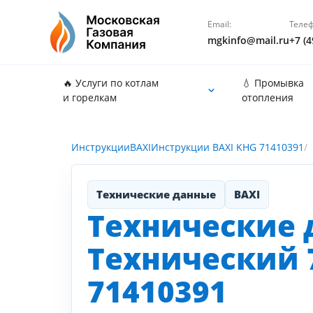
Email:
Телеф
mgkinfo@mail.ru
+7 (4
🔥 Услуги по котлам
💧 Промывка
и горелкам
отопления
Инструкции
BAXI
Инструкции BAXI KHG 71410391
Технические данные
BAXI
Технические 
Технический 7
71410391