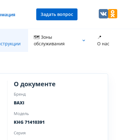
Задать вопрос
рмация
🗺 Зоны
📍
струкции
обслуживания
О нас
Промывка теплообменника котла
О документе
Бренд
BAXI
Модель
KHG 71410391
Серия