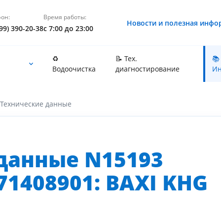
он:
Время работы:
Новости и полезная инфо
99) 390-20-38
с 7:00 до 23:00
♻️
📝 Тех.
📚
Водоочистка
диагностирование
Ин
Технические данные
данные N15193
1408901: BAXI KHG