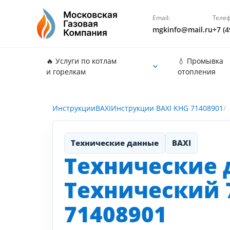
Email:
Телеф
mgkinfo@mail.ru
+7 (4
🔥 Услуги по котлам
💧 Промывка
и горелкам
отопления
Инструкции
BAXI
Инструкции BAXI KHG 71408901
Технические данные
BAXI
Технические 
Технический 7
71408901