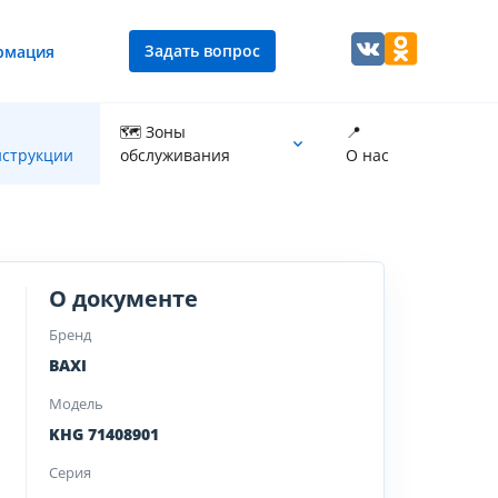
Задать вопрос
рмация
🗺 Зоны
📍
струкции
обслуживания
О нас
Промывка теплообменника котла
О документе
Бренд
BAXI
Модель
KHG 71408901
Серия