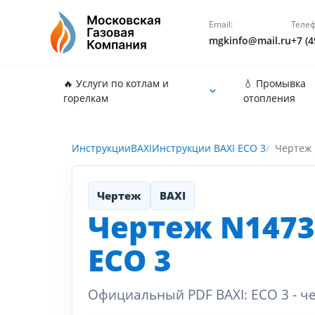
Email:
Телеф
mgkinfo@mail.ru
+7 (4
🔥 Услуги по котлам и
💧 Промывка
горелкам
отопления
Инструкции
BAXI
Инструкции BAXI ECO 3
Чертеж
Чертеж
BAXI
Чертеж N1473
ECO 3
Официальный PDF BAXI: ECO 3 - ч