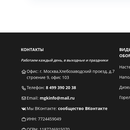
КОНТАКТЫ
ВИД
ОБО
Работаем каждый день, в выходные и праздники
Наст
Офис: г. Москва,Хлебозаводский проезд, д.7
Напо
строение 9, офис 103
Дизе
Телефон:
8 499 390 20 38
Горе
Email:
mgkinfo@mail.ru
Мы ВКонтакте:
сообщество ВКонтакте
ИНН: 7724459049
ОГРН: 1187746915070