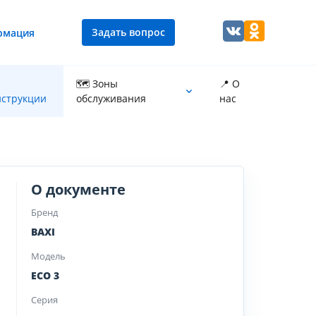
Задать вопрос
рмация
🗺 Зоны
📍 О
струкции
обслуживания
нас
Промывка теплообменника котла
О документе
Бренд
BAXI
Модель
ECO 3
Серия