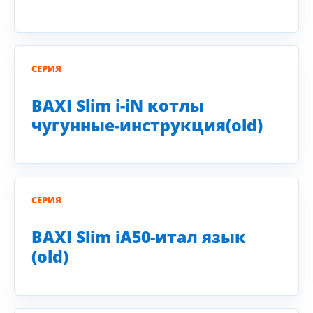
СЕРИЯ
BAXI Slim i-iN котлы
чугунные-инструкция(old)
СЕРИЯ
BAXI Slim iA50-итал язык
(old)