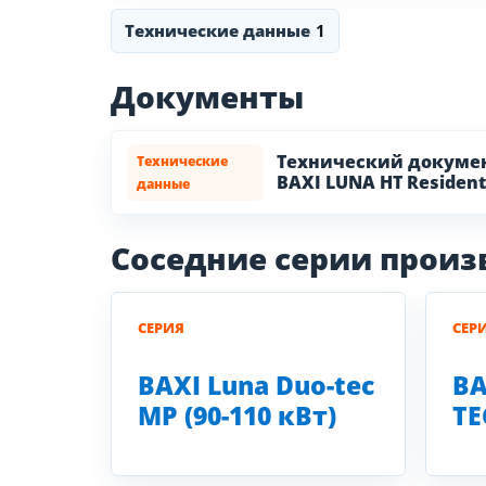
Технические данные
1
Документы
Технический докуме
Технические
BAXI LUNA HT Resident
данные
Соседние серии прои
СЕРИЯ
СЕР
BAXI Luna Duo-tec
BA
MP (90-110 кВт)
TE