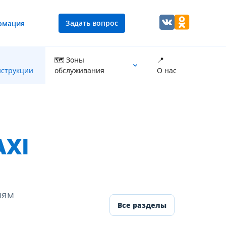
Задать вопрос
рмация
🗺 Зоны
📍
струкции
обслуживания
О нас
Промывка теплообменника котла
AXI
иям
Все разделы