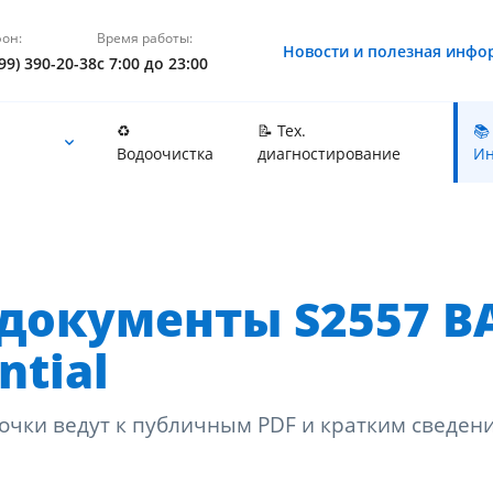
он:
Время работы:
Новости и полезная инфо
99) 390-20-38
с 7:00 до 23:00
♻️
📝 Тех.
📚
Водоочистка
диагностирование
Ин
документы S2557 B
ntial
очки ведут к публичным PDF и кратким сведен