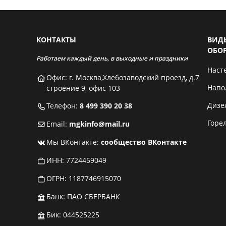
КОНТАКТЫ
ВИД
ОБО
Работаем каждый день, в выходные и праздники
Наст
Офис: г. Москва,Хлебозаводский проезд, д.7
Напо
строение 9, офис 103
Дизе
Телефон:
8 499 390 20 38
Горе
Email:
mgkinfo@mail.ru
Мы ВКонтакте:
сообщество ВКонтакте
ИНН: 7724459049
ОГРН: 1187746915070
Банк: ПАО СБЕРБАНК
Бик: 044525225