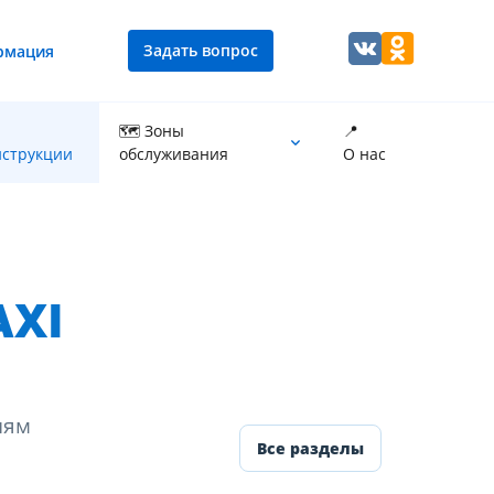
Задать вопрос
рмация
🗺 Зоны
📍
струкции
обслуживания
О нас
Промывка теплообменника котла
AXI
иям
Все разделы