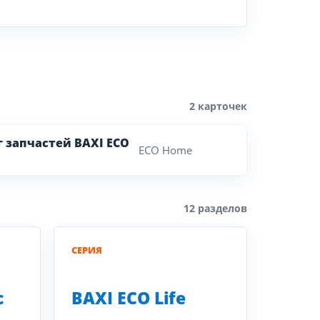
2 карточек
г запчастей BAXI ECO
ECO Home
12 разделов
СЕРИЯ
c
BAXI ECO Life