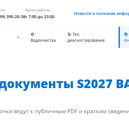
он:
Время работы:
Новости и полезная инфо
99) 390-20-38
с 7:00 до 23:00
♻️
📝 Тех.
📚
Водоочистка
диагностирование
Ин
документы S2027 B
очки ведут к публичным PDF и кратким сведен