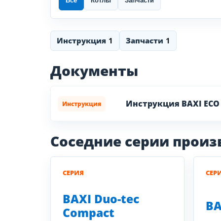
Все
Котлы
Запчасти
Инструкция
1
Запчасти
1
Документы
Инструкция BAXI ECO
Инструкция
Соседние серии прои
СЕРИЯ
СЕР
BAXI Duo-tec
BA
Compact