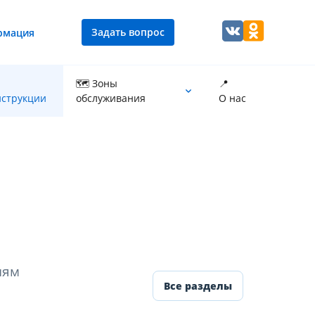
Задать вопрос
рмация
🗺 Зоны
📍
струкции
обслуживания
О нас
Промывка теплообменника котла
иям
Все разделы