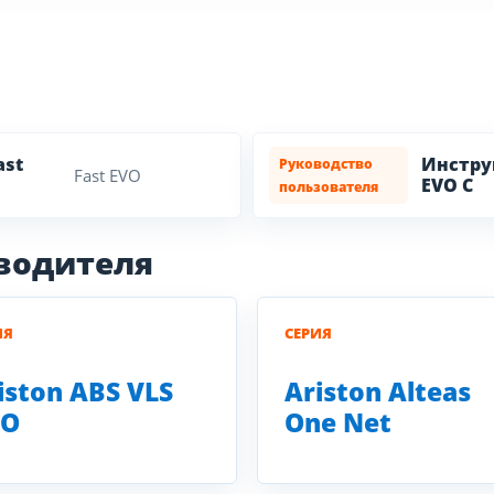
ast
Инструк
Руководство
Fast EVO
EVO C
пользователя
зводителя
ИЯ
СЕРИЯ
iston ABS VLS
Ariston Alteas
RO
One Net