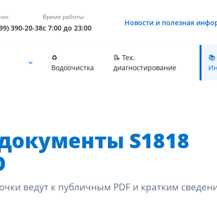
он:
Время работы:
Новости и полезная инфо
99) 390-20-38
с 7:00 до 23:00
♻️
📝 Тех.
📚
Водоочистка
диагностирование
Ин
документы S1818
O
очки ведут к публичным PDF и кратким сведен