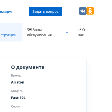
Задать вопрос
рмация
🗺 Зоны
📍 О
струкции
обслуживания
нас
Промывка теплообменника котла
О документе
Бренд
Ariston
Модель
Fast 10L
Серия