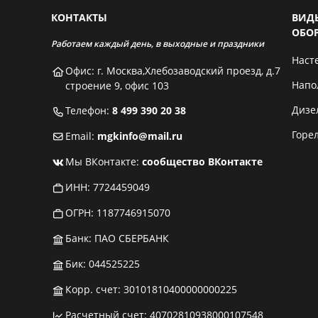
КОНТАКТЫ
ВИД
ОБО
Работаем каждый день, в выходные и праздники
Наст
Офис: г. Москва,Хлебозаводский проезд, д.7
Напо
строение 9, офис 103
Дизе
Телефон:
8 499 390 20 38
Горе
Email:
mgkinfo@mail.ru
Мы ВКонтакте:
сообщество ВКонтакте
ИНН: 7724459049
ОГРН: 1187746915070
Банк: ПАО СБЕРБАНК
Бик: 044525225
Корр. счет: 30101810400000000225
Расчетный счет: 40702810938000107548