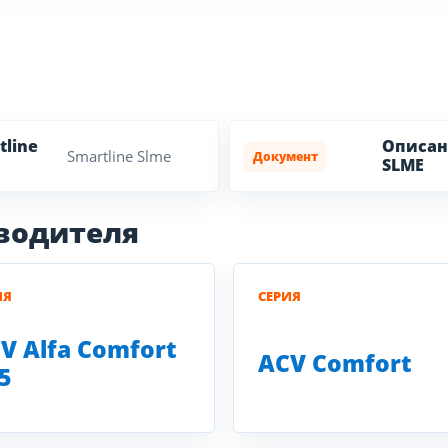
line
Описан
Smartline Slme
Документ
SLME
зводителя
ИЯ
СЕРИЯ
V Alfa Comfort
ACV Comfort
5