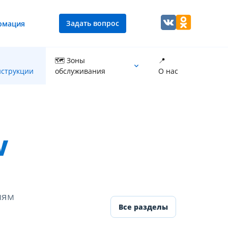
Задать вопрос
рмация
🗺 Зоны
📍
струкции
обслуживания
О нас
Промывка теплообменника котла
V
иям
Все разделы