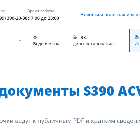
он:
Время работы:
Новости и полезная инфо
99) 390-20-38
с 7:00 до 23:00
♻️
📝 Тех.
📚
Водоочистка
диагностирование
Ин
документы S390 AC
очки ведут к публичным PDF и кратким сведен