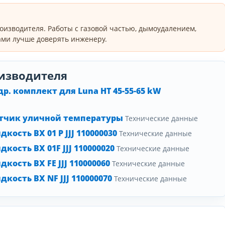
оизводителя. Работы с газовой частью, дымоудалением,
ми лучше доверять инженеру.
изводителя
. комплект для Luna HT 45-55-65 kW
атчик уличной температуры
Технические данные
ость BX 01 P JJJ 110000030
Технические данные
ость BX 01F JJJ 110000020
Технические данные
ость BX FE JJJ 110000060
Технические данные
ость BX NF JJJ 110000070
Технические данные