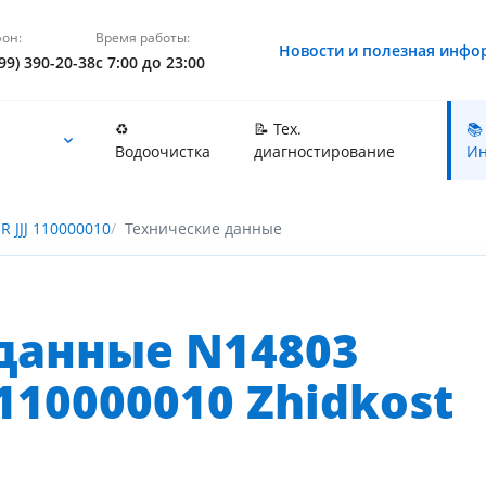
он:
Время работы:
Новости и полезная инфо
99) 390-20-38
с 7:00 до 23:00
♻️
📝 Тех.
📚
Водоочистка
диагностирование
Ин
R JJJ 110000010
Технические данные
данные N14803
10000010 Zhidkost