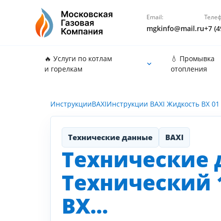
Email:
Телеф
mgkinfo@mail.ru
+7 (4
🔥 Услуги по котлам
💧 Промывка
и горелкам
отопления
Инструкции
BAXI
Инструкции BAXI Жидкость BX 01 
Технические данные
BAXI
Технические 
Технический 1
BX...