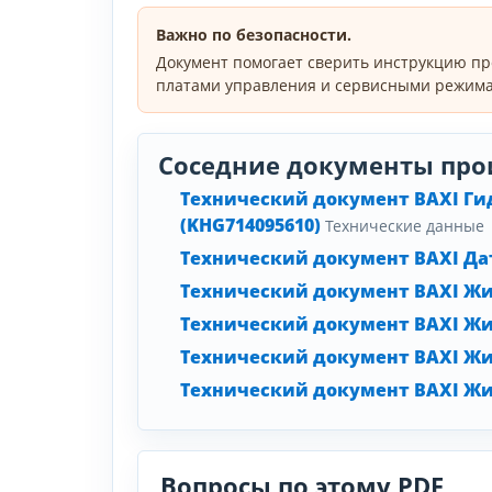
Важно по безопасности.
Документ помогает сверить инструкцию пр
платами управления и сервисными режима
Соседние документы про
Технический документ BAXI Гидр
(KHG714095610)
Технические данные
Технический документ BAXI Д
Технический документ BAXI Жидк
Технический документ BAXI Жидк
Технический документ BAXI Жидк
Технический документ BAXI Жидк
Вопросы по этому PDF