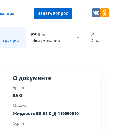
Задать вопрос
рмация
🗺 Зоны
📍
струкции
обслуживания
О нас
Промывка теплообменника котла
О документе
Бренд
BAXI
Модель
Жидкость BX 01 R JJJ 110000010
Серия