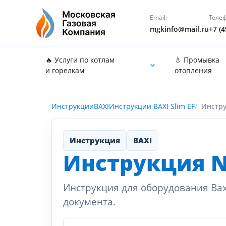
Email:
Телеф
mgkinfo@mail.ru
+7 (4
🔥 Услуги по котлам
💧 Промывка
и горелкам
отопления
Инструкции
BAXI
Инструкции BAXI Slim EF
Инстр
Инструкция
BAXI
Инструкция N1
Инструкция для оборудования Baxi
документа.