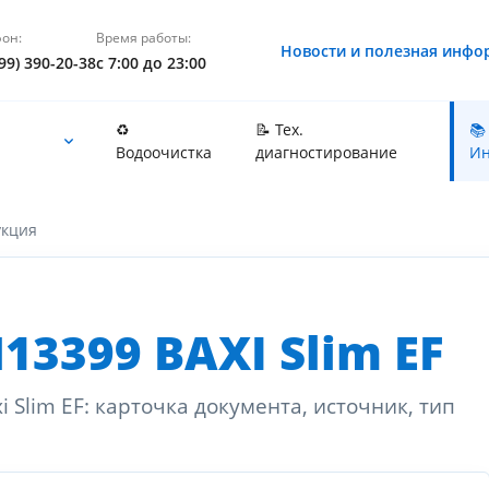
он:
Время работы:
Новости и полезная инфо
99) 390-20-38
с 7:00 до 23:00
♻️
📝 Тех.
📚
Водоочистка
диагностирование
Ин
укция
3399 BAXI Slim EF
 Slim EF: карточка документа, источник, тип