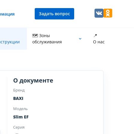
Задать вопрос
рмация
🗺 Зоны
📍
струкции
обслуживания
О нас
Промывка теплообменника котла
О документе
Бренд
BAXI
Модель
Slim EF
Серия