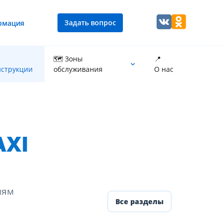
Задать вопрос
рмация
🗺 Зоны
📍
струкции
обслуживания
О нас
Промывка теплообменника котла
AXI
иям
Все разделы