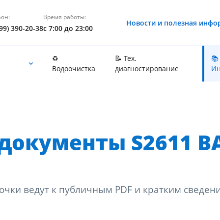
он:
Время работы:
Новости и полезная инфо
99) 390-20-38
с 7:00 до 23:00
♻️
📝 Тех.
📚
Водоочистка
диагностирование
Ин
документы S2611 B
очки ведут к публичным PDF и кратким сведен