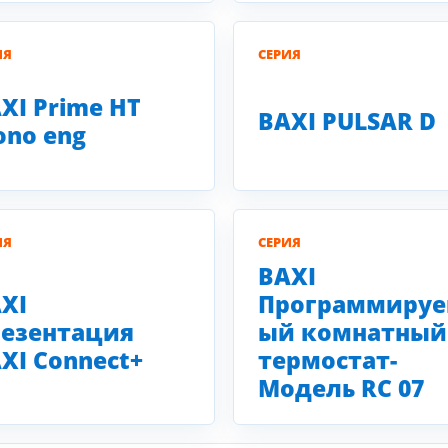
ИЯ
СЕРИЯ
XI Prime HT
BAXI PULSAR D
no eng
ИЯ
СЕРИЯ
BAXI
XI
Программиру
езентация
ый комнатный
XI Connect+
термостат-
Модель RC 07