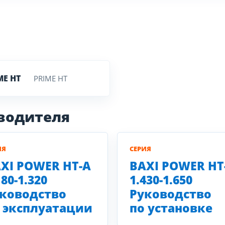
ME HT
PRIME HT
зводителя
ИЯ
СЕРИЯ
XI POWER HT-A
BAXI POWER HT
180-1.320
1.430-1.650
ководство
Руководство
 эксплуатации
по установке