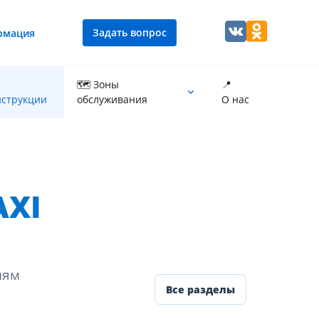
Задать вопрос
рмация
🗺 Зоны
📍
струкции
обслуживания
О нас
Промывка теплообменника котла
AXI
иям
Все разделы