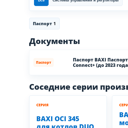
Все
Системы управления и регуляторы
Паспорт
1
Документы
Паспорт BAXI Паспорт
Паспорт
Connect+ (до 2023 года
Соседние серии прои
СЕРИЯ
СЕР
BA
BAXI OCI 345
мо
для котлов DUO