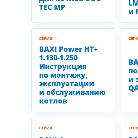
LM
TEC MP
и 
СЕРИЯ
СЕР
BAXI Power HT+
1.130-1.250
BA
Инструкция
по
по монтажу,
и 
эксплуатации
QA
и обслуживанию
котлов
СЕРИЯ
СЕР