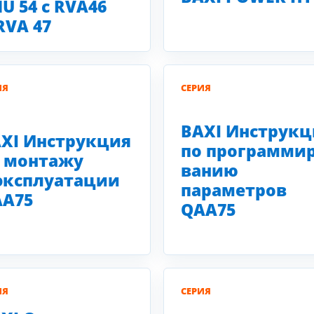
U 54 c RVA46
RVA 47
ИЯ
СЕРИЯ
BAXI Инструкц
XI Инструкция
по программи
 монтажу
ванию
эксплуатации
параметров
A75
QAA75
ИЯ
СЕРИЯ