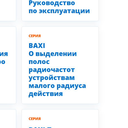
Руководство
по эксплуатации
СЕРИЯ
BAXI
ия
О выделении
ро
полос
радиочастот
устройствам
малого радиуса
действия
СЕРИЯ