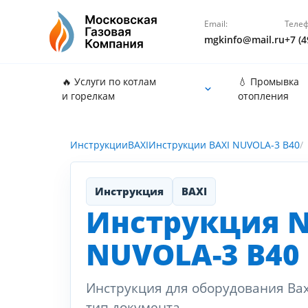
Email:
Телеф
mgkinfo@mail.ru
+7 (4
🔥 Услуги по котлам
💧 Промывка
и горелкам
отопления
Инструкции
BAXI
Инструкции BAXI NUVOLA-3 B40
Инструкция
BAXI
Инструкция N
NUVOLA-3 B40
Инструкция для оборудования Baxi
тип документа.