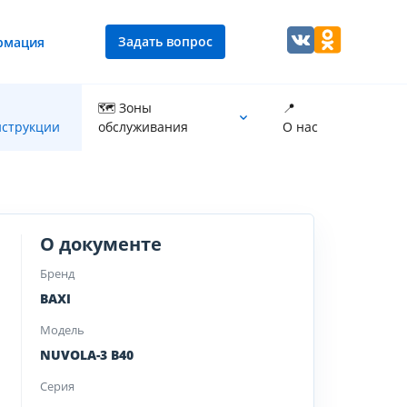
Задать вопрос
рмация
🗺 Зоны
📍
струкции
обслуживания
О нас
Промывка теплообменника котла
О документе
Бренд
BAXI
Модель
NUVOLA-3 B40
Серия