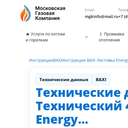
Email:
Телеф
mgkinfo@mail.ru
+7 (4
🔥 Услуги по котлам
💧 Промывка
и горелкам
отопления
Инструкции
BAXI
Инструкции BAXI Листовка Energ
Технические данные
BAXI
Технические 
Технический 4
Energy...