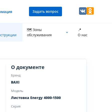
Задать вопрос
рмация
🗺 Зоны
📍
струкции
обслуживания
О нас
Промывка теплообменника котла
О документе
Бренд
BAXI
Модель
Листовка Energy 4000-1500
Серия