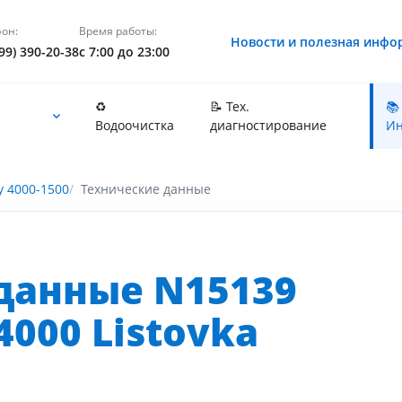
он:
Время работы:
Новости и полезная инфо
99) 390-20-38
с 7:00 до 23:00
♻️
📝 Тех.
📚
Водоочистка
диагностирование
Ин
y 4000-1500
Технические данные
данные N15139
000 Listovka