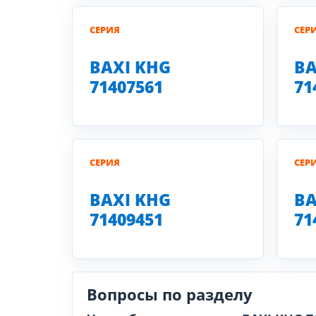
СЕРИЯ
СЕР
BAXI KHG
BA
71407561
71
СЕРИЯ
СЕР
BAXI KHG
BA
71409451
71
Вопросы по разделу