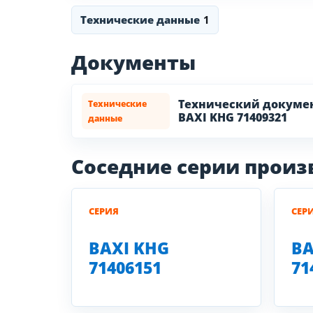
Технические данные
1
Документы
Технический докуме
Технические
BAXI KHG 71409321
данные
Соседние серии прои
СЕРИЯ
СЕР
BAXI KHG
BA
71406151
71