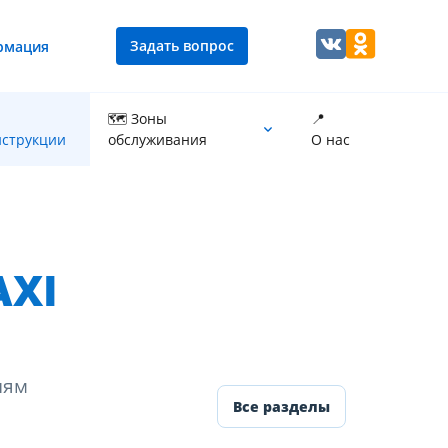
Задать вопрос
рмация
🗺 Зоны
📍
струкции
обслуживания
О нас
Промывка теплообменника котла
AXI
иям
Все разделы