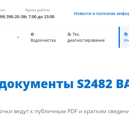
он:
Время работы:
Новости и полезная инфо
99) 390-20-38
с 7:00 до 23:00
♻️
📝 Тех.
📚
Водоочистка
диагностирование
Ин
документы S2482 B
очки ведут к публичным PDF и кратким сведен