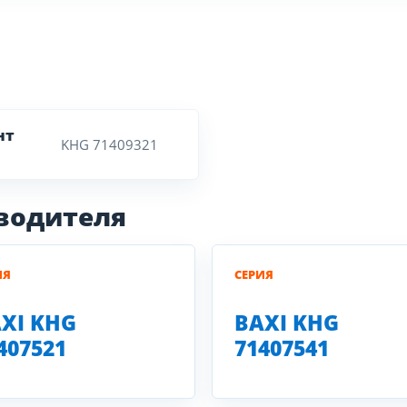
нт
KHG 71409321
зводителя
ИЯ
СЕРИЯ
XI KHG
BAXI KHG
407521
71407541