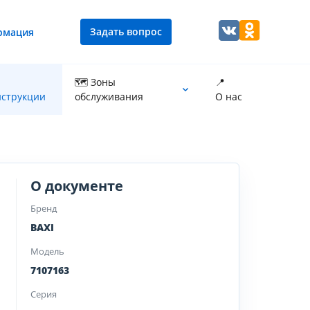
Задать вопрос
рмация
🗺 Зоны
📍
струкции
обслуживания
О нас
Промывка теплообменника котла
О документе
Бренд
BAXI
Модель
7107163
Серия