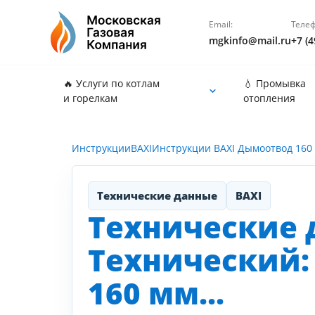
Email:
Телеф
mgkinfo@mail.ru
+7 (4
🔥 Услуги по котлам
💧 Промывка
и горелкам
отопления
Инструкции
BAXI
Инструкции BAXI Дымоотвод 160 
Технические данные
BAXI
Технические 
Технический:
160 мм...