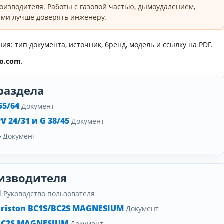
оизводителя. Работы с газовой частью, дымоудалением,
ми лучше доверять инженеру.
я: тип документа, источник, бренд, модель и ссылку на PDF.
ro.com
.
раздела
55/64
Документ
 24/31 и G 38/45
Документ
4
Документ
изводителя
I
Руководство пользователя
riston BC1S/BC2S MAGNESIUM
Документ
BC2S MAGNESIUM
Документ