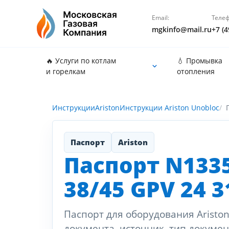
Email:
Телеф
mgkinfo@mail.ru
+7 (4
🔥 Услуги по котлам
💧 Промывка
и горелкам
отопления
Инструкции
Ariston
Инструкции Ariston Unobloc
Паспорт
Ariston
Паспорт N1335
38/45 GPV 24 31
Паспорт для оборудования Ariston
документа, источник, тип докумен