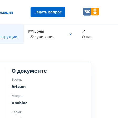
Задать вопрос
рмация
🗺 Зоны
📍
струкции
обслуживания
О нас
Промывка теплообменника котла
О документе
Бренд
Ariston
Модель
Unobloc
Серия