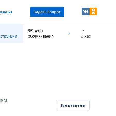
Задать вопрос
рмация
🗺 Зоны
📍
струкции
обслуживания
О нас
Промывка теплообменника котла
иям
Все разделы