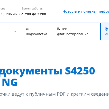
он:
Время работы:
Новости и полезная инфо
99) 390-20-38
с 7:00 до 23:00
♻️
📝 Тех.
📚
Водоочистка
диагностирование
Ин
документы S4250
F NG
очки ведут к публичным PDF и кратким сведен