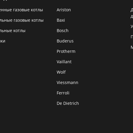
енные газовые котлы
Ariston
льные газовые котлы
Baxi
У
льные котлы
Bosch
лки
Buderus
Protherm
Vaillant
Wolf
Viessmann
Ferroli
De Dietrich