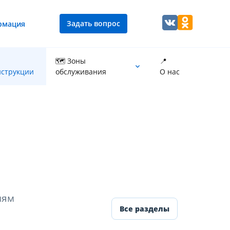
Задать вопрос
рмация
🗺 Зоны
📍
струкции
обслуживания
О нас
Промывка теплообменника котла
иям
Все разделы