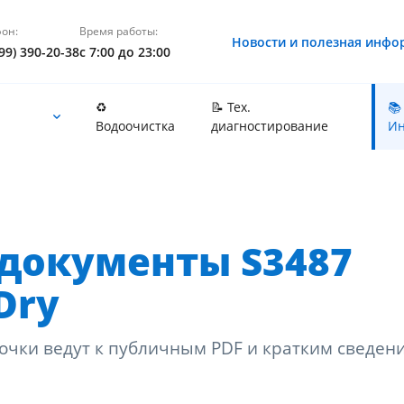
он:
Время работы:
Новости и полезная инфо
99) 390-20-38
с 7:00 до 23:00
♻️
📝 Тех.
📚
Водоочистка
диагностирование
Ин
документы S3487
Dry
очки ведут к публичным PDF и кратким сведен