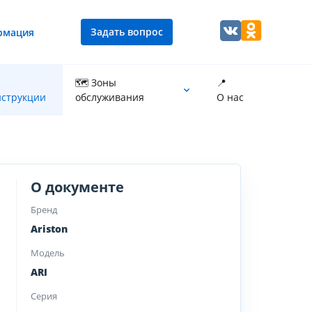
Задать вопрос
рмация
🗺 Зоны
📍
струкции
обслуживания
О нас
Промывка теплообменника котла
О документе
Бренд
Ariston
Модель
ARI
Серия